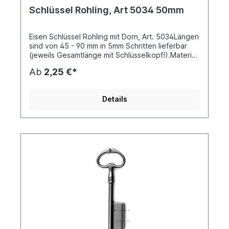
Schlüssel Rohling, Art 5034 50mm
Eisen Schlüssel Rohling mit Dorn, Art. 5034Längen
sind von 45 - 90 mm in 5mm Schritten lieferbar
(jeweils Gesamtlänge mit Schlüsselkopf!).Material
ist: Eisen gegossen. Die Schlüssel haben nicht alle
Ab
2,25 €*
die gleiche Schaft-Stärke!Die Schaftstärke wird
mit der Länge größer!Ab 10 Stück 10% Rabatt.
Details