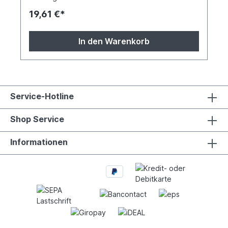
145*43mm. Preisänderungen und Druckfehler
19,61 €*
vorbehalten.
In den Warenkorb
Service-Hotline
Shop Service
Informationen