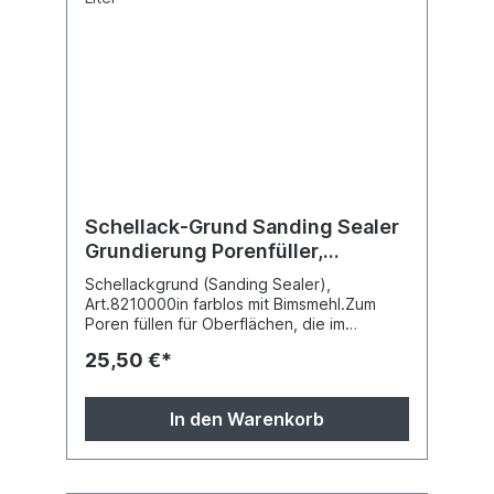
Schellack-Grund Sanding Sealer
Grundierung Porenfüller,
Art.821000 - 1 Liter
Schellackgrund (Sanding Sealer),
Art.8210000in farblos mit Bimsmehl.Zum
Poren füllen für Oberflächen, die im
Anschluss mit Wachs oder
25,50 €*
Schellackpolituren behandelt werden.
Verschiedene Gebinde: 0,25/ 0,5 / 1/
5LiterAb 10 Stück 10% Rabatt.
In den Warenkorb